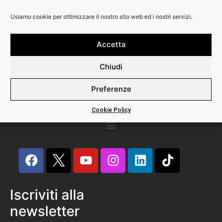
Usiamo cookie per ottimizzare il nostro sito web ed i nostri servizi.
Backline Srl
Via Calabria 3
20158 Milano
Accetta
Phone +39 02 82396445
Chiudi
P.I. 12491290156
Preferenze
Cookie Policy
Iscriviti alla
newsletter