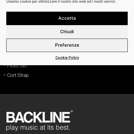
Usiamo cookie per ottimizzare il nostro sito web ed i nostri servizi.
DETTAGLI:
Accetta
Acoustic Guitar Pack
Chiudi
– Cort AD810 OP Acoustic Guitar
Preferenze
– Cort Gig bag
– Cort Tuner E310C
Cookie Policy
– Picks Set
– Cort Strap