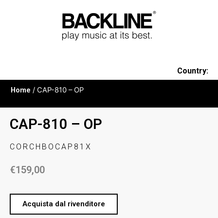
Country:
Home
/ CAP-810 – OP
CAP-810 – OP
CORCHBOCAP81X
€
159,00
Acquista dal rivenditore