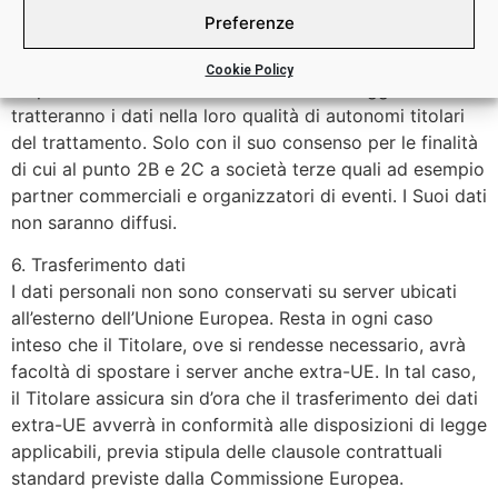
giudiziarie, a società di assicurazione per la prestazione
Preferenze
di servizi assicurativi, nonché a quei soggetti ai quali la
comunicazione sia obbligatoria per legge per
Cookie Policy
l’espletamento delle finalità dette. Detti soggetti
tratteranno i dati nella loro qualità di autonomi titolari
del trattamento. Solo con il suo consenso per le finalità
di cui al punto 2B e 2C a società terze quali ad esempio
partner commerciali e organizzatori di eventi. I Suoi dati
non saranno diffusi.
6. Trasferimento dati
I dati personali non sono conservati su server ubicati
all’esterno dell’Unione Europea. Resta in ogni caso
inteso che il Titolare, ove si rendesse necessario, avrà
facoltà di spostare i server anche extra-UE. In tal caso,
il Titolare assicura sin d’ora che il trasferimento dei dati
extra-UE avverrà in conformità alle disposizioni di legge
applicabili, previa stipula delle clausole contrattuali
standard previste dalla Commissione Europea.