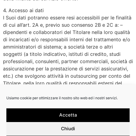
4. Accesso ai dati
I Suoi dati potranno essere resi accessibili per le finalità
di cui all’art. 2A e, previo suo consenso 2B e 2C a: –
dipendenti e collaboratori del Titolare nella loro qualità
di incaricati e/o responsabili interni del trattamento e/o
amministratori di sistema; a società terze o altri
soggetti (a titolo indicativo, istituti di credito, studi
professionali, consulenti, partner commerciali, società di
assicurazione per la prestazione di servizi assicurativi,
etc.) che svolgono attività in outsourcing per conto del
Titolare, nella loro qualità di responsabili esterni del
trattamento –
Usiamo cookie per ottimizzare il nostro sito web ed i nostri servizi.
5. Comunicazione dei dati
Senza la necessità di un espresso consenso (ex art. 24
Accetta
lett. a), b), d) Codice Privacy e art. 6 lett. b) e c) GDPR),
il Titolare potrà comunicare i Suoi dati per le finalità di
Chiudi
cui all’art. 2A a Organismi di vigilanza, Autorità