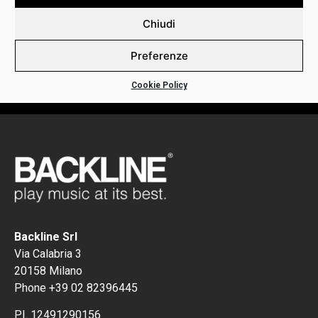
DETTAGLI:
Chiudi
Preferenze
JBL035 JAZZ SINGLE STRING BASS MONEL FLATWOUND
HIGH C
Cookie Policy
Backline Srl
Via Calabria 3
20158 Milano
Phone +39 02 82396445
P.I. 12491290156