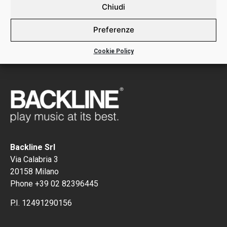
DETTAGLI:
Chiudi
RS651 SWANEE G BANJO SINGLES 1ST
Preferenze
Cookie Policy
Backline Srl
Via Calabria 3
20158 Milano
Phone +39 02 82396445
P.I. 12491290156