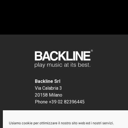
Backline Srl
Via Calabria 3
20158 Milano
Phone +39 02 82396445
P.I. 12491290156
Usiamo cookie per ottimizzare il nostro sito web ed i nostri servizi.