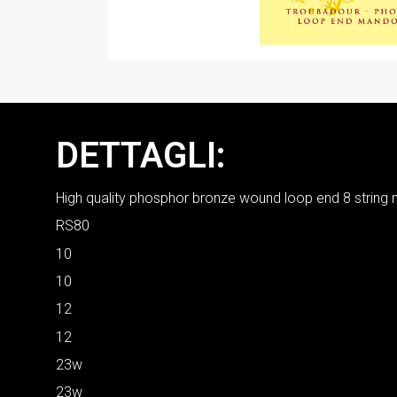
DETTAGLI:
High quality phosphor bronze wound loop end 8 string 
RS80
10
10
12
12
23w
23w