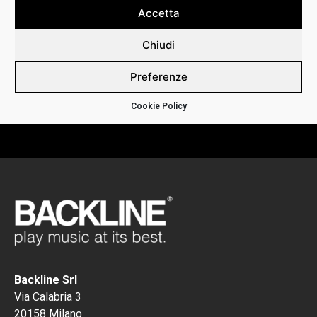
Accetta
+ Type 52 Alloy Electric Guitar Strings (52% nickel, 48% iron)
+ Higher magnetic content that accentuates the mids and
Chiudi
lows for POWER, VOLUME and SUSTAIN
Preferenze
+ Low coefficient of friction to improve TUNING STABILITY
in all environments
Cookie Policy
+ Corrosion resistant properties for LONGER STRING LIFE
Backline Srl
Via Calabria 3
20158 Milano