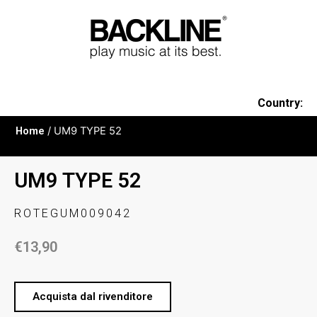
Country:
Home
/ UM9 TYPE 52
UM9 TYPE 52
ROTEGUM009042
€
13,90
Acquista dal rivenditore