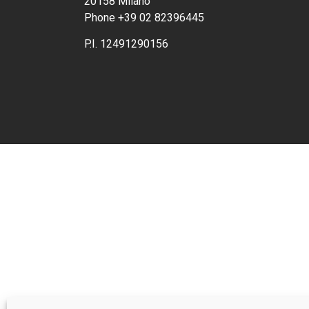
20158 Milano
Phone +39 02 82396445
P.I. 12491290156