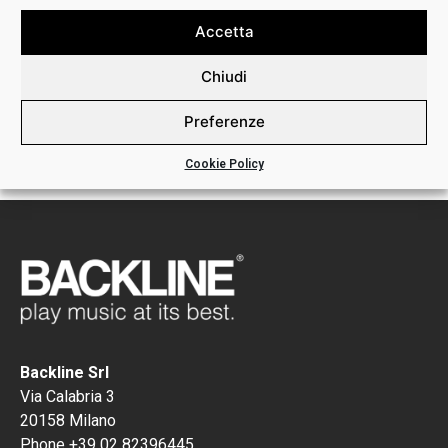
Accetta
MB72-60-20P – 20 BUSTINE
Chiudi
BOVEDA 72% SIZE 60
€
105,00
Preferenze
Cookie Policy
Backline Srl
Via Calabria 3
20158 Milano
Phone +39 02 82396445