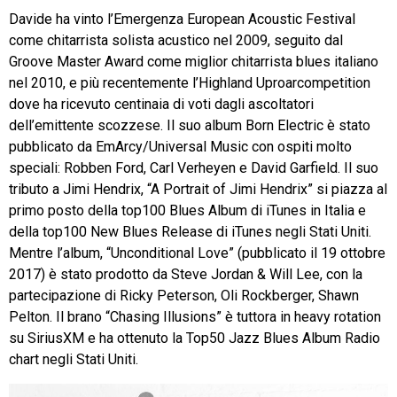
Davide ha vinto l’Emergenza European Acoustic Festival
come chitarrista solista acustico nel 2009, seguito dal
Groove Master Award come miglior chitarrista blues italiano
nel 2010, e più recentemente l’Highland Uproarcompetition
dove ha ricevuto centinaia di voti dagli ascoltatori
dell’emittente scozzese. Il suo album Born Electric è stato
pubblicato da EmArcy/Universal Music con ospiti molto
speciali: Robben Ford, Carl Verheyen e David Garfield. Il suo
tributo a Jimi Hendrix, “A Portrait of Jimi Hendrix” si piazza al
primo posto della top100 Blues Album di iTunes in Italia e
della top100 New Blues Release di iTunes negli Stati Uniti.
Mentre l’album, “Unconditional Love” (pubblicato il 19 ottobre
2017) è stato prodotto da Steve Jordan & Will Lee, con la
partecipazione di Ricky Peterson, Oli Rockberger, Shawn
Pelton. Il brano “Chasing Illusions” è tuttora in heavy rotation
su SiriusXM e ha ottenuto la Top50 Jazz Blues Album Radio
chart negli Stati Uniti.