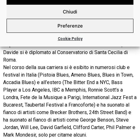
Davide Pannozzo
è stato descritto dalla critica come uno
Chiudi
degli artisti più interessanti della chitarra blues
contemporanea. Il suo stile è molto personale con tracce di
Preferenze
Jeff Beck, John Scofield, Eric Clapton e Jimi Hendrix.
Cookie Policy
Dopo aver studiato chitarra classica dall’età di sei anni,
Davide si è diplomato al Conservatorio di Santa Cecilia di
Roma.
Nel corso della sua carriera si è esibito in numerosi club e
festival in Italia (Pistoia Blues, Ameno Blues, Blues in Town,
Accadia Blues) e all’estero (The Bitter End a NYC, Bass
Player a Los Angeles, IBC a Memphis, Ronnie Scott’s a
Londra, Fete de la Musique a Parigi, International Jazz Fest a
Bucarest, Taubertal Festival a Francoforte) e ha suonato al
fianco di artisti come Brecker Brothers, 24th Street Band) e
ha suonato al fianco di artisti come George Benson, Steve
Jordan, Will Lee, David Garfield, Clifford Carter, Phil Palmer e
Mark Mondesir, solo per citarne alcuni.