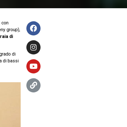
i con
ny group),
raia di
 grado di
a di bassi