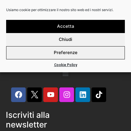
Usiamo cookie per ottimizzare il nostro sito web ed i nostri servizi.
Backline Srl
Via Calabria 3
20158 Milano
Accetta
Phone +39 02 82396445
Chiudi
P.I. 12491290156
Preferenze
Cookie Policy
Iscriviti alla
newsletter