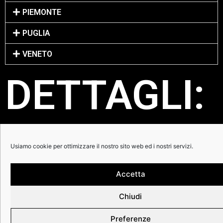
PIEMONTE
PUGLIA
VENETO
DETTAGLI:
SCALE LENGTH: 25.5″
NECK PROFILE: 1.65″ nut width, Medium “C” profile
Usiamo cookie per ottimizzare il nostro sito web ed i nostri servizi.
NECK: mahogany | ebony | white binding
Accetta
NUT: Graphtech Tusq
FRETS: jumbo nickel silver
Chiudi
SIDE DOTS: standard
Preferenze