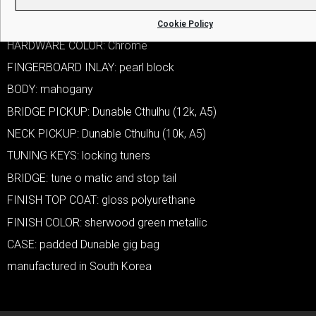
VOLUME CONTROLS: one volume
TONE CONTROLS: one tone
Cookie Policy
HARDWARE COLOR: Chrome
FINGERBOARD INLAY: pearl block
BODY: mahogany
BRIDGE PICKUP: Dunable Cthulhu (12k, A5)
NECK PICKUP: Dunable Cthulhu (10k, A5)
TUNING KEYS: locking tuners
BRIDGE: tune o matic and stop tail
FINISH TOP COAT: gloss polyurethane
FINISH COLOR: sherwood green metallic
CASE: padded Dunable gig bag
manufactured in South Korea