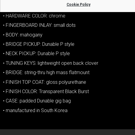
Cookie Policy
• TONE CONTROLS: one tone
• HARDWARE COLOR: chrome
• FINGERBOARD INLAY: small dots
• BODY: mahogany
• BRIDGE PICKUP: Dunable P style
• NECK PICKUP: Dunable P style
• TUNING KEYS: lightweight open back clover
• BRIDGE: string-thru high mass flatmount
• FINISH TOP COAT: gloss polyurethane
• FINISH COLOR: Transparent Black Burst
• CASE: padded Dunable gig bag
• manufactured in South Korea