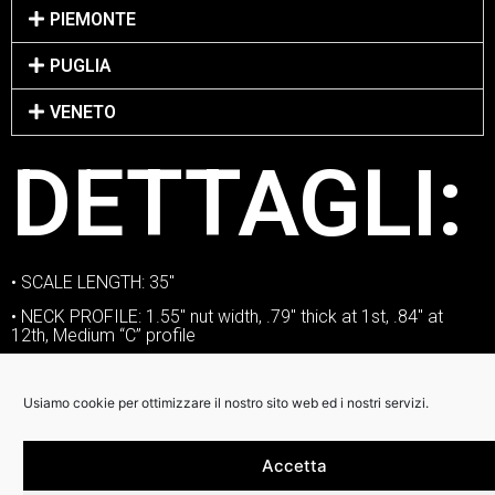
PIEMONTE
PUGLIA
VENETO
DETTAGLI:
• SCALE LENGTH: 35″
• NECK PROFILE: 1.55″ nut width, .79″ thick at 1st, .84″ at
12th, Medium “C” profile
• ORIENTATION: right handed
• NECK: mahogany | ebony | white binding
Usiamo cookie per ottimizzare il nostro sito web ed i nostri servizi.
• NUT: Graphtech Tusq
Accetta
• FRETS: jumbo nickel silver