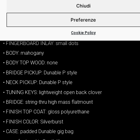
• SIDE DOTS: standard
Chiudi
• VOLUME CONTROLS: two volume
Preferenze
• TONE CONTROLS: one tone
• HARDWARE COLOR: chrome
Cookie Policy
• FINGERBOARD INLAY: small dots
• BODY: mahogany
• BODY TOP WOOD: none
• BRIDGE PICKUP: Dunable P style
• NECK PICKUP: Dunable P style
• TUNING KEYS: lightweight open back clover
• BRIDGE: string-thru high mass flatmount
• FINISH TOP COAT: gloss polyurethane
• FINISH COLOR: Silverburst
• CASE: padded Dunable gig bag