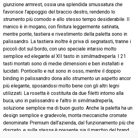
giunzione armrest, ossia una splendida smussatura che
favorisce l’appoggio del braccio destro, rendendo lo
strumento più comodo e allo stesso tempo desiderabile. Il
manico è in mogano, con finitura leggermente satinata,
mentre ponte, tastiera e rivestimento della paletta sono in
palissandro. La tastiera inoltre è priva di segnatasti, tranne i
piccoli dot sul bordo, con uno speciale intarsio molto
semplice ed elegante al XII tasto in similmadreperla. I 21
tasti montati sono di medie dimensioni e ben installati e
lucidati. Ponticello e nut sono in osso, mentre il doppio
binding in palissandro dona allo strumento un aspetto ancor
più elegante, sposandosi molto bene con gli altri legni
utilizzati. La rosetta è costituita da due filetti intorno alla
buca, uno in palissandro e l’altro in similmadreperla,
soluzione semplice ma di buon gusto. Anche la paletta ha un
design semplice e gradevole, monta meccaniche cromate
denominate Premium dall’azienda, dal funzionamento più che
discreto, e sulla stessa è presente sia il marchio del brand
che uno stemma a forma di rombo in similmadreperla.