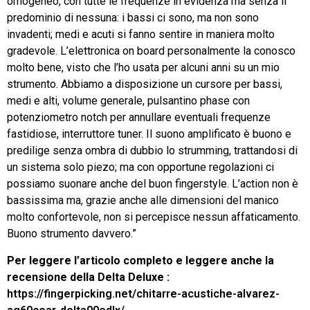
omogeneo, con tutte le frequenze in evidenza ma senza il
predominio di nessuna: i bassi ci sono, ma non sono
invadenti; medi e acuti si fanno sentire in maniera molto
gradevole. L’elettronica on board personalmente la conosco
molto bene, visto che l’ho usata per alcuni anni su un mio
strumento. Abbiamo a disposizione un cursore per bassi,
medi e alti, volume generale, pulsantino phase con
potenziometro notch per annullare eventuali frequenze
fastidiose, interruttore tuner. Il suono amplificato è buono e
predilige senza ombra di dubbio lo strumming, trattandosi di
un sistema solo piezo; ma con opportune regolazioni ci
possiamo suonare anche del buon fingerstyle. L’action non è
bassissima ma, grazie anche alle dimensioni del manico
molto confortevole, non si percepisce nessun affaticamento.
Buono strumento davvero.”
Per leggere l’articolo completo e leggere anche la
recensione della Delta Deluxe
:
https://fingerpicking.net/chitarre-acustiche-alvarez-