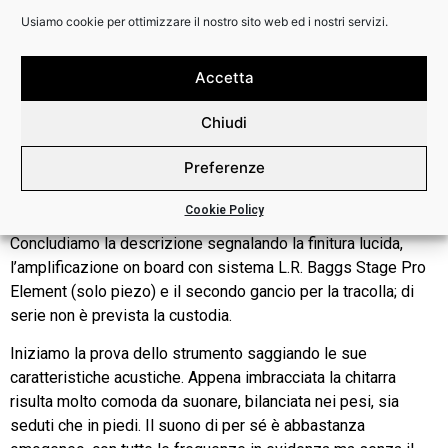
Usiamo cookie per ottimizzare il nostro sito web ed i nostri servizi.
Il ponte merita un capitolo a parte. Il disegno riprende il
modello a ‘castelletto ribassato’, che è diventato una delle
Accetta
cifre stilistiche della casa; è mutuato dalle serie più
prestigiose realizzate in collaborazione con Yairi, anche se il
Chiudi
progetto originale prevede due blocchi separati, quindi con i
fermacorde più distanziati dal ponte vero e proprio, mentre in
Preferenze
questo caso abbiamo un monoblocco che ne richiama il
design, ma ne semplifica la realizzazione.
Cookie Policy
Concludiamo la descrizione segnalando la finitura lucida,
l’amplificazione on board con sistema L.R. Baggs Stage Pro
Element (solo piezo) e il secondo gancio per la tracolla; di
serie non è prevista la custodia.
Iniziamo la prova dello strumento saggiando le sue
caratteristiche acustiche. Appena imbracciata la chitarra
risulta molto comoda da suonare, bilanciata nei pesi, sia
seduti che in piedi. Il suono di per sé è abbastanza