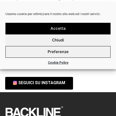
possiamo fidarci del suo consiglio….” Se non usate
Rotosound, dovreste!”
Usiamo cookie per ottimizzare il nostro sito web ed i nostri servizi.
Guarda sotto il video completo e scopri la linea per basso di
Rotosound:
https://www.backline.it/bass-guitar
Accetta
Chiudi
Condividi
Preferenze
Cookie Policy
SEGUICI SU INSTAGRAM