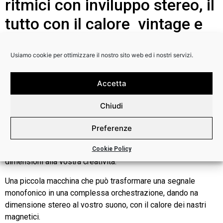
ritmici con inviluppo stereo, il
tutto con il calore vintage e
un’anima retrofuturistica.
Usiamo cookie per ottimizzare il nostro sito web ed i nostri servizi.
Strymon
, il marchio numero uno nell’effettistica, va di nuovo
a segno con un prodotto che lascerà a bocca aperta gli
Accetta
amanti della manipolazione del suono.
Il Magneto è un Tape
Delay, un Looper e molto altro. Intuitivo e potente, è un
Chiudi
tape delay multitestina che può essere utilizzato anche
come looper, phrase sampler, vintage spring reverb,
Preferenze
phase-aligned clock multiplier, chaotic oscillator..
Insomma uno strumento in grado di aggiungere infinite nuove
Cookie Policy
dimensioni alla vostra creatività.
Una piccola macchina che può trasformare una segnale
monofonico in una complessa orchestrazione, dando na
dimensione stereo al vostro suono, con il calore dei nastri
magnetici.