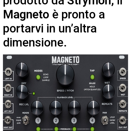
prodotto da
Strymon
, il
Magneto
è pronto a
portarvi in un’altra
dimensione.