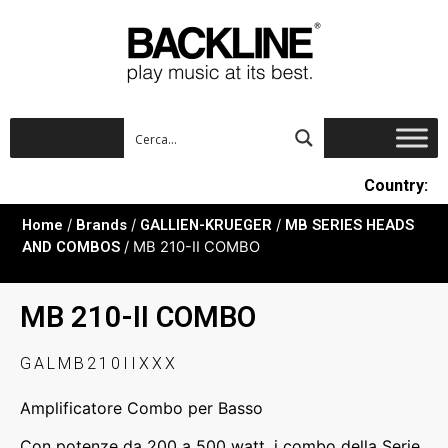
Country:
Home
/
Brands
/
GALLIEN-KRUEGER
/
MB SERIES HEADS
AND COMBOS
/ MB 210-II COMBO
MB 210-II COMBO
GALMB210IIXXX
Amplificatore Combo per Basso
Con potenze da 200 a 500 watt, i combo della Serie