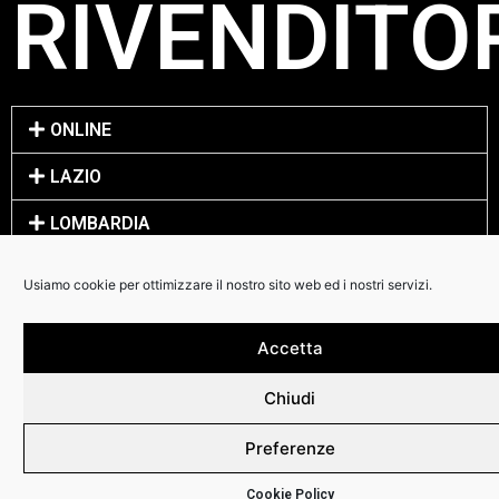
RIVENDITOR
ONLINE
LAZIO
LOMBARDIA
PUGLIA
Usiamo cookie per ottimizzare il nostro sito web ed i nostri servizi.
DETTAGLI:
Accetta
Chiudi
• Power: 350 Watts Switch Mode Power amp (500 watts with
Preferenze
extension)
• Speakers: Ceramic 2×10″
Cookie Policy