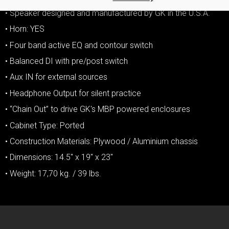
• Speaker designed and manufactured by GK in the U.S.A.
• Horn: YES
• Four band active EQ and contour switch
• Balanced DI with pre/post switch
• Aux IN for external sources
• Headphone Output for silent practice
• “Chain Out” to drive GK's MBP powered enclosures
• Cabinet Type: Ported
• Construction Materials: Plywood / Aluminium chassis
• Dimensions: 14.5″ x 19″ x 23″
• Weight: 17,70 kg. / 39 lbs.