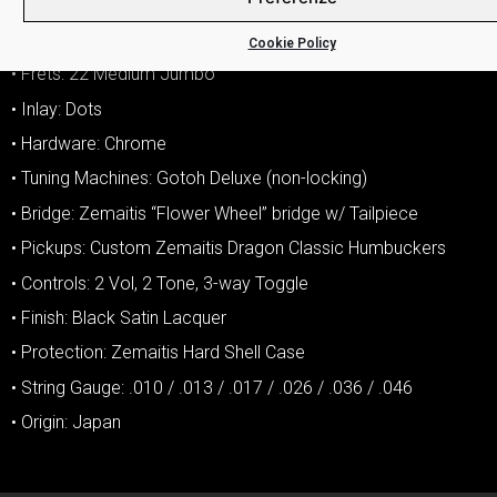
• Radius: 12″ (305mm)
• Nut: 43mm (1-11/16″) – Bone
Cookie Policy
• Frets: 22 Medium Jumbo
• Inlay: Dots
• Hardware: Chrome
• Tuning Machines: Gotoh Deluxe (non-locking)
• Bridge: Zemaitis “Flower Wheel” bridge w/ Tailpiece
• Pickups: Custom Zemaitis Dragon Classic Humbuckers
• Controls: 2 Vol, 2 Tone, 3-way Toggle
• Finish: Black Satin Lacquer
• Protection: Zemaitis Hard Shell Case
• String Gauge: .010 / .013 / .017 / .026 / .036 / .046
• Origin: Japan