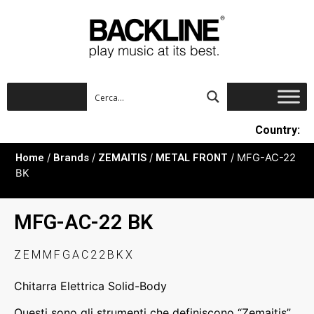
Country:
Home
/
Brands
/
ZEMAITIS
/
METAL FRONT
/ MFG-AC-22
BK
MFG-AC-22 BK
ZEMMFGAC22BKX
Chitarra Elettrica Solid-Body
Questi sono gli strumenti che definiscono “Zemaitis”.