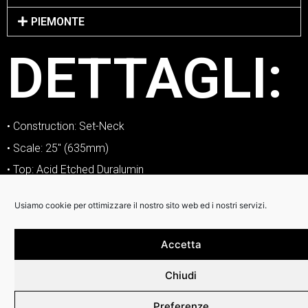
PIEMONTE
DETTAGLI:
• Construction: Set-Neck
• Scale: 25″ (635mm)
• Top: Acid Etched Duralumin
• Body: Premium African Mahogany
Usiamo cookie per ottimizzare il nostro sito web ed i nostri servizi.
• Neck: Premium African Mahogany
• Neck Profile: C-carve
Accetta
• Neck Depth: 1st: ~21.5mm (27/32″) / 12th: ~23mm (29/32″)
– Depths may vary slightly due to sanding and finishing
Chiudi
• Fingerboard: Bound Ebony
Preferenze