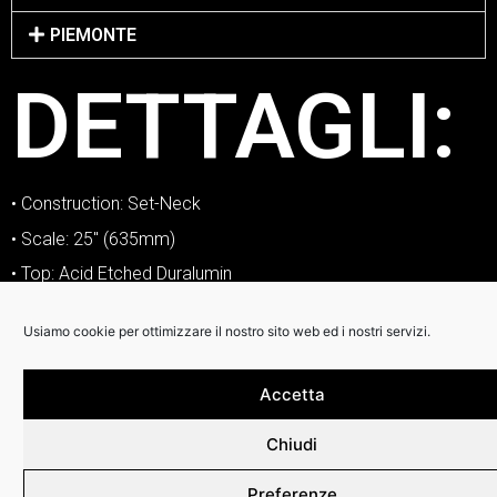
PIEMONTE
DETTAGLI:
• Construction: Set-Neck
• Scale: 25″ (635mm)
• Top: Acid Etched Duralumin
• Body: Premium African Mahogany
Usiamo cookie per ottimizzare il nostro sito web ed i nostri servizi.
• Neck: Premium African Mahogany
• Neck Profile: C-carve
Accetta
• Neck Depth: 1st: ~21.5mm (27/32″) / 12th: ~23mm (29/32″)
– Depths may vary slightly due to sanding and finishing
Chiudi
• Fingerboard: Bound Ebony
Preferenze