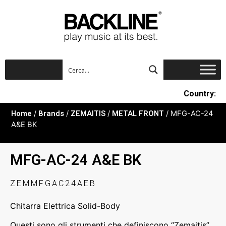
Country:
Home
/
Brands
/
ZEMAITIS
/
METAL FRONT
/ MFG-AC-24
A&E BK
MFG-AC-24 A&E BK
ZEMMFGAC24AEB
Chitarra Elettrica Solid-Body
Questi sono gli strumenti che definiscono “Zemaitis”.