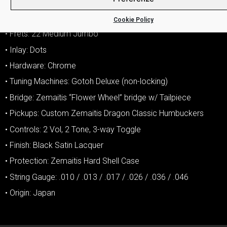
• Radius: 12″ (305mm)
• Nut: 43mm (1-11/16″) – Bone
Cookie Policy
• Frets: 22 Medium Jumbo
• Inlay: Dots
• Hardware: Chrome
• Tuning Machines: Gotoh Deluxe (non-locking)
• Bridge: Zemaitis “Flower Wheel” bridge w/ Tailpiece
• Pickups: Custom Zemaitis Dragon Classic Humbuckers
• Controls: 2 Vol, 2 Tone, 3-way Toggle
• Finish: Black Satin Lacquer
• Protection: Zemaitis Hard Shell Case
• String Gauge: .010 / .013 / .017 / .026 / .036 / .046
• Origin: Japan