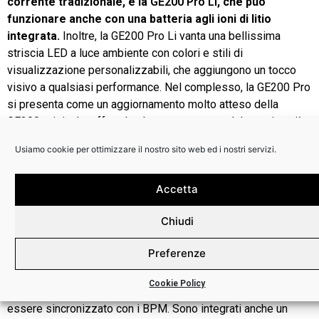
corrente tradizionale, e la
GE200 Pro Li
, che può
funzionare anche con una batteria agli ioni di litio
integrata.
Inoltre, la GE200 Pro Li vanta una bellissima
striscia LED a luce ambiente con colori e stili di
visualizzazione personalizzabili, che aggiungono un tocco
visivo a qualsiasi performance. Nel complesso, la GE200 Pro
si presenta come un aggiornamento molto atteso della
GE200 originale, offrendo al tempo stesso un’alternativa più
economica al modello di punta GE1000 di MOOER.
Usiamo cookie per ottimizzare il nostro sito web ed i nostri servizi.
Accetta
Chiudi
La GE200 Pro dispone anche di una
modalità Groove
Preferenze
Station
, che incoraggia la pratica creativa e i flussi di lavoro
delle performance. Include una drum machine con 70 pattern,
Cookie Policy
metronomi e un looper per frasi di 60 secondi che può
essere sincronizzato con i BPM. Sono integrati anche un