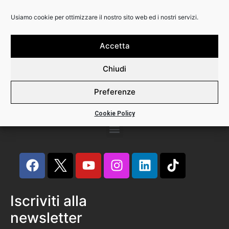
Usiamo cookie per ottimizzare il nostro sito web ed i nostri servizi.
Backline Srl
Via Calabria 3
20158 Milano
Accetta
Phone +39 02 82396445
Chiudi
P.I. 12491290156
Preferenze
Cookie Policy
Iscriviti alla
newsletter