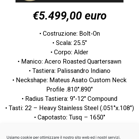
€5.499,00 euro
• Costruzione: Bolt-On
• Scala: 25.5″
• Corpo: Alder
• Manico: Acero Roasted Quartersawn
• Tastiera: Palissandro Indiano
• Neckshape: Mateus Asato Custom Neck
Profile .810″.890″
• Radius Tastiera: 9″-12″ Compound
• Tasti: 22 – Heavy Stainless Steel (.051″x.108″)
• Capotasto: Tusq – 1650″
• Hardware: Gold
• Meccaniche: Suhr Locking (18:1 ratio)
Usiamo cookie per ottimizzare il nostro sito web ed i nostri servizi.