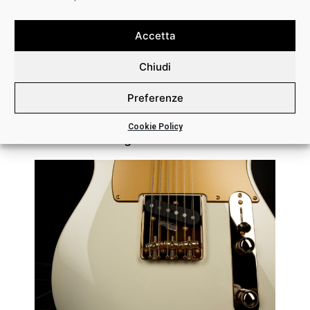
• Ponte: Wilkinson 3 Saddle Classic T
• Pick-Up: Mateus Asato Classic T (Black) /
Accetta
Mateus Asato Classic T (Gold)
Chiudi
• Elettronica: Volume, Tone, 3-Way Switch, SSCII
– (Silent Single Coil) Noise Canceling System
Preferenze
• Corde: .010-.046
Cookie Policy
• Custodia Rigida G&G Black Inclusa