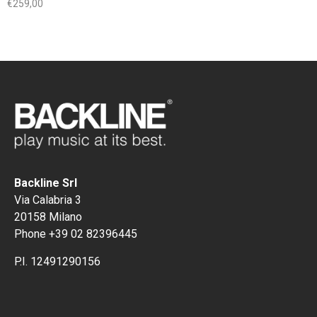
€
259,00
Backline Srl
Via Calabria 3
20158 Milano
Phone +39 02 82396445
P.I. 12491290156