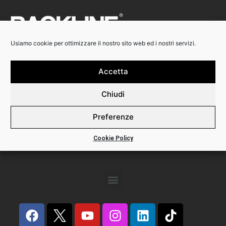
Usiamo cookie per ottimizzare il nostro sito web ed i nostri servizi.
Accetta
Backline Srl
Via Calabria 3
Chiudi
20158 Milano
Phone +39 02 82396445
Preferenze
P.I. 12491290156
Cookie Policy