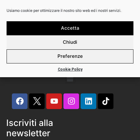
Usiamo cookie per ottimizzare il nostro sito web ed i nostri servizi.
Backline Srl
Via Calabria 3
20158 Milano
Accetta
Phone +39 02 82396445
Chiudi
P.I. 12491290156
Preferenze
Cookie Policy
Iscriviti alla
newsletter