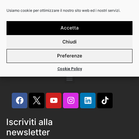
Usiamo cookie per ottimizzare il nostro sito web ed i nostri servizi.
Backline Srl
Via Calabria 3
20158 Milano
Accetta
Phone +39 02 82396445
Chiudi
P.I. 12491290156
Preferenze
Cookie Policy
Iscriviti alla
newsletter