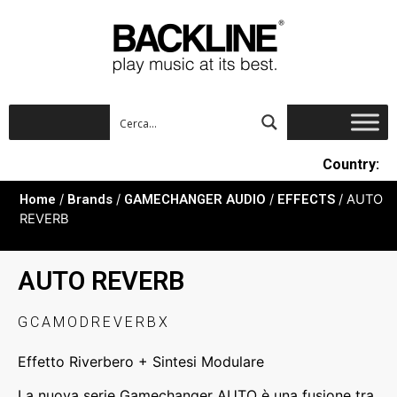
Country:
Home
/
Brands
/
GAMECHANGER AUDIO
/
EFFECTS
/ AUTO
REVERB
AUTO REVERB
GCAMODREVERBX
Effetto Riverbero + Sintesi Modulare
La nuova serie Gamechanger AUTO è una fusione tra