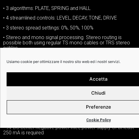
• 3 algorithms: PLATE, SPRING and HALL
• 4 streamlined controls: LEVEL, DECAY, TONE, DRIVE
• 3 stereo spread settings: 0%, 50%, 100%
• Stereo and mono signal processing. Stereo routing is
possible both using regular TS mono cables or TRS stereo
cables
• Switchable input level: INSTRUMENT, LINE or EURORACK
Usiamo cookie per ottimizzare il nostro sito web ed i nostri servizi.
• Switchable LEVEL knob functionality: INPUT LEVEL + DRY
SOUND, INPUT LEVEL + KILLDRY or DRY/WET MIX
Accetta
• TRACK input for routing an auxiliary signal for controlling the
modulation
Chiudi
• TRACK output for passing the TRACK input further or for dry
signal output
Preferenze
• MIDI/CLK input for MIDI clock or analog trigger sync for
time base effects
Cookie Policy
• 9V DC center negative power inlet, power supply of at least
250 mA is required