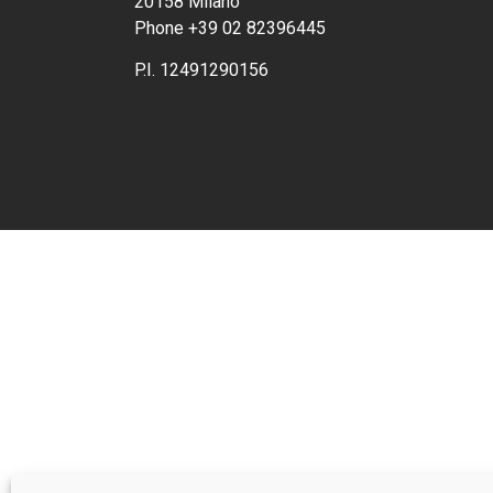
20158 Milano
Phone +39 02 82396445
P.I. 12491290156