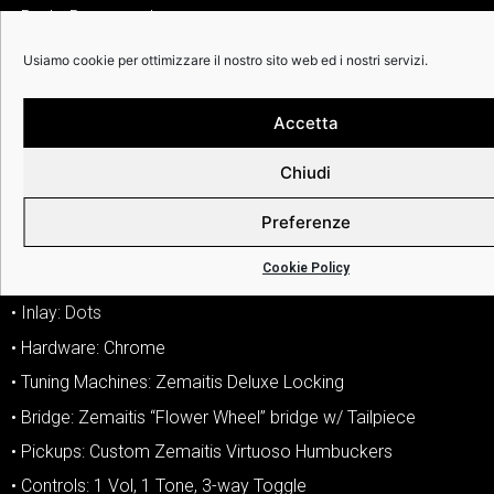
• Body: Basswood
• Neck: Maple
Usiamo cookie per ottimizzare il nostro sito web ed i nostri servizi.
• Neck Profile: C-carve
• Neck Depth: 1st: ~21.5mm (27/32″) / 12th: ~23mm (29/32″)
Accetta
– Depths may vary slightly due to sanding and finishing
Chiudi
• Fingerboard: Bound Ebony
• Radius: 12″ (305mm)
Preferenze
• Nut: 43mm (1-11/16″) – Bone
Cookie Policy
• Frets: 22 Medium Jumbo
• Inlay: Dots
• Hardware: Chrome
• Tuning Machines: Zemaitis Deluxe Locking
• Bridge: Zemaitis “Flower Wheel” bridge w/ Tailpiece
• Pickups: Custom Zemaitis Virtuoso Humbuckers
• Controls: 1 Vol, 1 Tone, 3-way Toggle