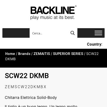
Country:
Home
/
Brands
/
ZEMAITIS
/
SUPERIOR SERIES
/ SCW22
DKMB
SCW22 DKMB
ZEMSCW22DKMBX
Chitarra Elettrica Solid-Body
Il tiglio è un buon legno. Un legno molto