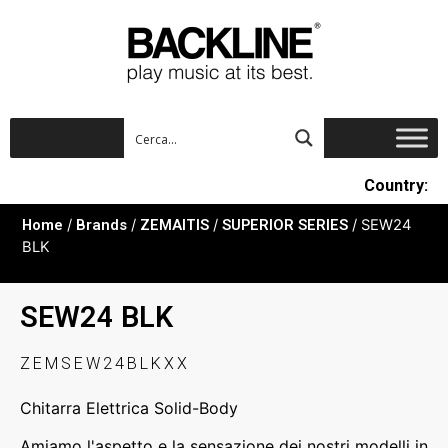
Country:
Home
/
Brands
/
ZEMAITIS
/
SUPERIOR SERIES
/ SEW24
BLK
SEW24 BLK
ZEMSEW24BLKXX
Chitarra Elettrica Solid-Body
Amiamo l'aspetto e la sensazione dei nostri modelli in