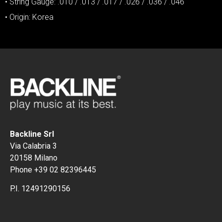
• String Gauge: .010 / .013 / .017 / .026 / .036 / .046
• Origin: Korea
Backline Srl
Via Calabria 3
20158 Milano
Phone +39 02 82396445
P.I. 12491290156