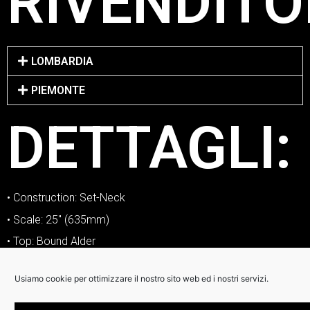
RIVENDITO
LOMBARDIA
PIEMONTE
DETTAGLI:
• Construction: Set-Neck
• Scale: 25″ (635mm)
• Top: Bound Alder
• Body: Alder
Usiamo cookie per ottimizzare il nostro sito web ed i nostri servizi.
• Neck: Maple
• Neck Profile: C-carve