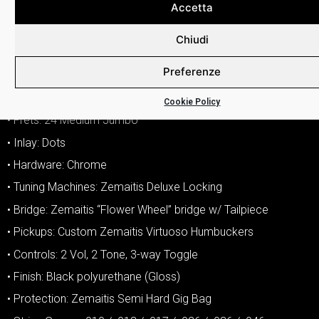
Accetta
• Neck Depth: 1st: ~21.5mm (27/32″) / 12th: ~23mm (29/32″)
– Depths may vary slightly due to sanding and finishing
Chiudi
• Fingerboard: Bound Pau Ferro
Preferenze
• Radius: 12″ (305mm)
• Nut: 43mm (1-11/16″) – Bone
Cookie Policy
• Frets: 24 Medium Jumbo
• Inlay: Dots
• Hardware: Chrome
• Tuning Machines: Zemaitis Deluxe Locking
• Bridge: Zemaitis “Flower Wheel” bridge w/ Tailpiece
• Pickups: Custom Zemaitis Virtuoso Humbuckers
• Controls: 2 Vol, 2 Tone, 3-way Toggle
• Finish: Black polyurethane (Gloss)
• Protection: Zemaitis Semi Hard Gig Bag