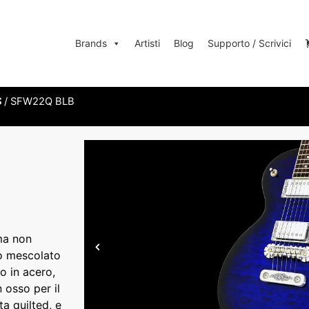
Brands
Artisti
Blog
Supporto / Scrivici
S
/ SFW22Q BLB
 ma non
o mescolato
o in acero,
 osso per il
a quilted, e