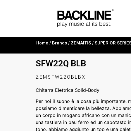
Home
/
Brands
/
ZEMAITIS
/
SUPERIOR SERIE
SFW22Q BLB
ZEMSFW22QBLBX
Chitarra Elettrica Solid-Body
Per noi il suono è la cosa più importante,
possiamo dimenticare la bellezza. Abbiam
un corpo in mogano africano con un manic
una tastiera in pau ferro ed un capotasto in
tono, abbiamo aggiunto un top e una palett