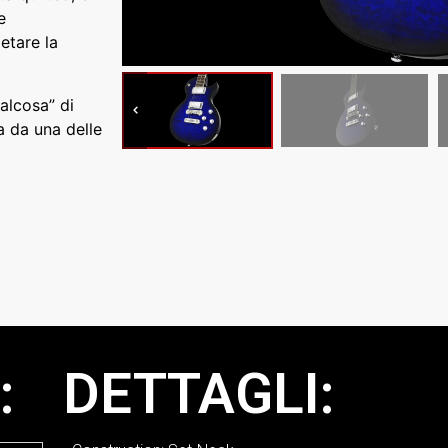
e
etare la
ualcosa” di
a da una delle
:
DETTAGLI: