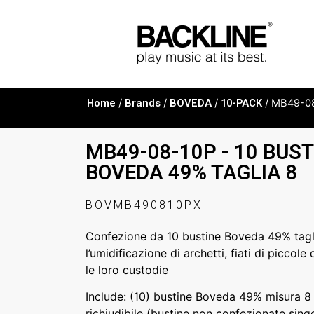
Home
/
Brands
/
BOVEDA
/
10-PACK
/ MB49-08
MB49-08-10P - 10 BUST
BOVEDA 49% TAGLIA 8
BOVMB490810PX
Confezione da 10 bustine Boveda 49% tagli
l’umidificazione di archetti, fiati di piccole
le loro custodie
Include: (10) bustine Boveda 49% misura 8
richiudibile (bustine non confezionate sing