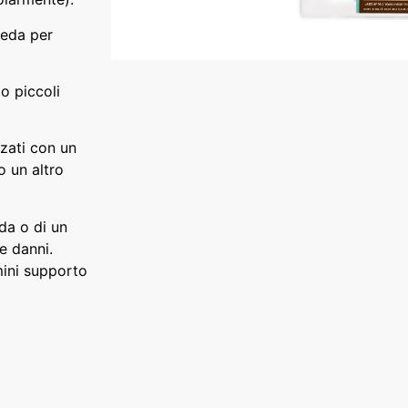
veda per
o piccoli
zzati con un
o un altro
da o di un
re danni.
mini supporto