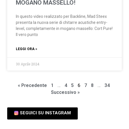
MOGANO MASSELLO!
In questo video realizzato per Backline, Mad Steex
presenta la nuova serie di chitarre acustiche entry-
level, completamente in mogano massello: Cort Pure!
Il vero punto
LEGGI ORA »
30 Aprile 2024
« Precedente
1
…
4
5
6
7
8
…
34
Successivo »
SEGUICI SU INSTAGRAM