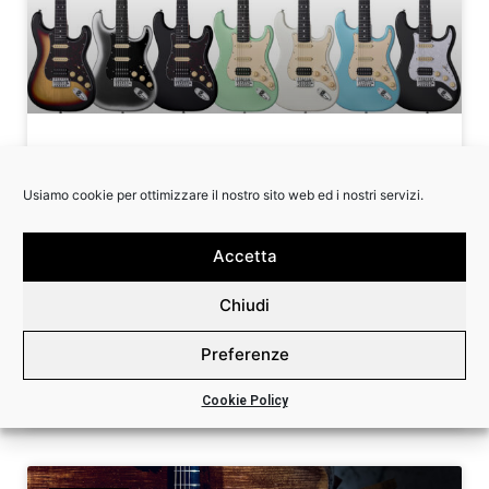
ARRIVANO LE MOOER MSC10 PRO
Usiamo cookie per ottimizzare il nostro sito web ed i nostri servizi.
Conosciuta per i suoi strumenti innovativi quali le
chitarre elettriche “intelligenti”, i multi-effetto e i
Accetta
micro pedals, MOOER presenta una nuova serie di
chitarre caratterizzate
Chiudi
LEGGI ORA »
Preferenze
Cookie Policy
4 Giugno 2024